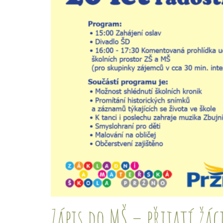
Zápis do MŠ – přijatí žác