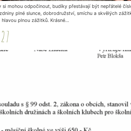
ity si mohou odpočinout, budíky přestávají být nepřátelé čís
niny plné slunce, dobrodružství, smíchu a skvělých zážitků.
a hlavou plnou zážitků. Krásné…
027