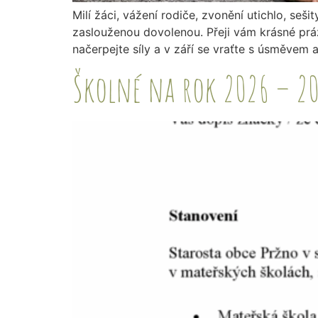
Milí žáci, vážení rodiče, zvonění utichlo, seš
zaslouženou dovolenou. Přeji vám krásné prázd
načerpejte síly a v září se vraťte s úsměvem 
Školné na rok 2026 – 2