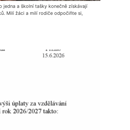
lo jedna a školní tašky konečně získávají
 Milí žáci a milí rodiče odpočiňte si,