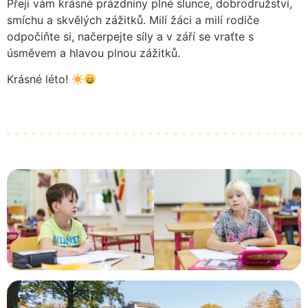
Přeji vám krásné prázdniny plné slunce, dobrodružství,
smíchu a skvělých zážitků. Milí žáci a milí rodiče
odpočiňte si, načerpejte síly a v září se vraťte s
úsměvem a hlavou plnou zážitků.
Krásné léto!